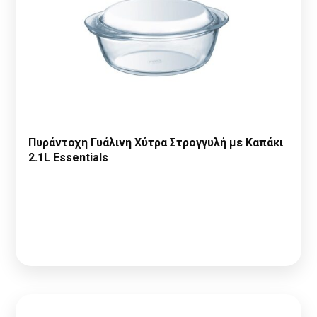
Πυράντοχη Γυάλινη Χύτρα Στρογγυλή με Καπάκι
2.1L Essentials
Παρακαλώ κάντε
Αίτηση Συνεργασίας
ή
Σύνδεση
για να
δείτε τις τιμές