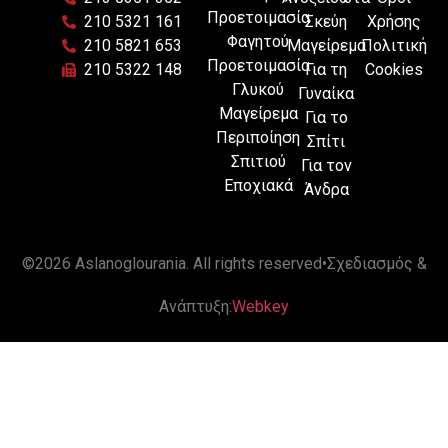
Προετοιμασία
210 5321 161
Σκεύη
Χρήσης
Φαγητού
210 5821 653
Μαγείρεμα
Πολιτική
Προετοιμασία
210 5322 148
Για τη
Cookies
Γλυκού
Γυναίκα
Μαγείρεμα
Για το
Περιποίηση
Σπίτι
Σπιτιού
Για τον
Εποχιακά
Άνδρα
©
2026 Aslanoglourania
. All rights reserved
•
Σχεδιασμός &
Ανάπτυξη:
Webkey