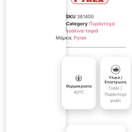
SKU
381400
Category
Πυράντοχα
γυάλινα ταψιά
Μάρκα:
Pyrex
Υλικό /
Επίστρωση
Θερμοκρασία
Γυαλί |
40°C
Πυράντοχο
γυαλί