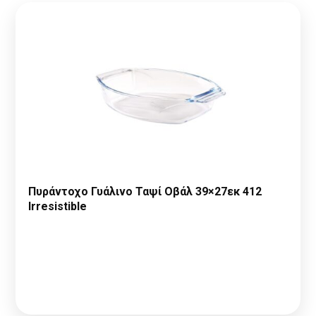
Πυράντοχο Γυάλινο Ταψί Οβάλ 39×27εκ 412
Irresistible
Παρακαλώ κάντε
Αίτηση Συνεργασίας
ή
Σύνδεση
για να
δείτε τις τιμές