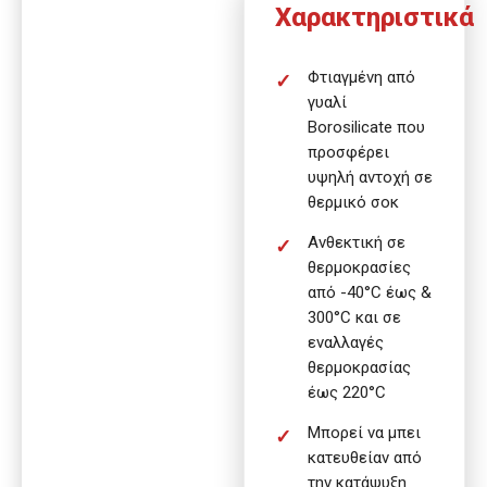
Χαρακτηριστικά
Φτιαγμένη από
γυαλί
Borosilicate που
προσφέρει
υψηλή αντοχή σε
θερμικό σοκ
Ανθεκτική σε
θερμοκρασίες
από -40°C έως &
300°C και σε
εναλλαγές
θερμοκρασίας
έως 220°C
Μπορεί να μπει
κατευθείαν από
την κατάψυξη