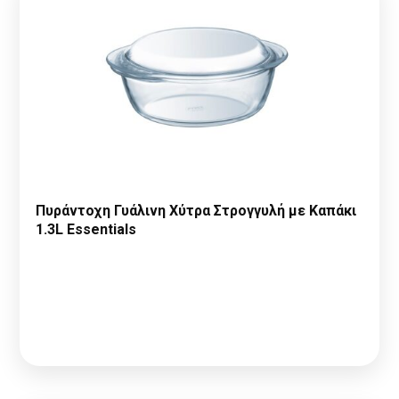
Πυράντοχη Γυάλινη Χύτρα Στρογγυλή με Καπάκι
1.3L Essentials
Παρακαλώ κάντε
Αίτηση Συνεργασίας
ή
Σύνδεση
για να
δείτε τις τιμές