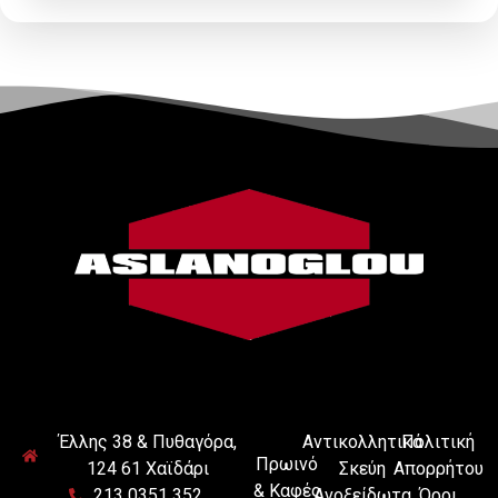
Έλλης 38 & Πυθαγόρα,
Αντικολλητικά
Πολιτική
Πρωινό
124 61 Χαϊδάρι
Σκεύη
Απορρήτου
& Καφές
213 0351 352
Ανοξείδωτα
Όροι