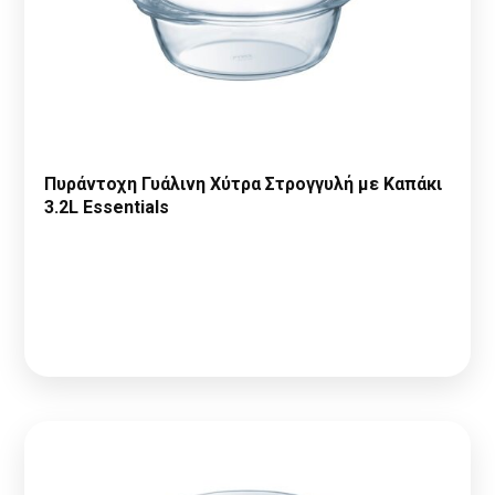
Πυράντοχη Γυάλινη Χύτρα Στρογγυλή με Καπάκι
3.2L Essentials
Παρακαλώ κάντε
Αίτηση Συνεργασίας
ή
Σύνδεση
για να
δείτε τις τιμές