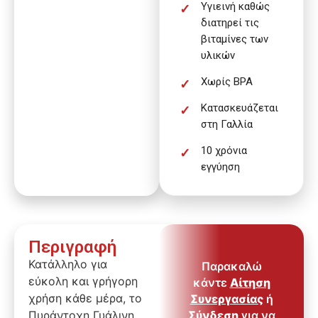
Υγιεινή καθώς
διατηρεί τις
βιταμίνες των
υλικών
Χωρίς BPA
Κατασκευάζεται
στη Γαλλία
10 χρόνια
εγγύηση
Περιγραφή
Κατάλληλο για
Παρακαλώ
εύκολη και γρήγορη
κάντε
Αίτηση
χρήση κάθε μέρα, το
Συνεργασίας
ή
Πυράντοχη Γυάλινη
Σύνδεση
για να