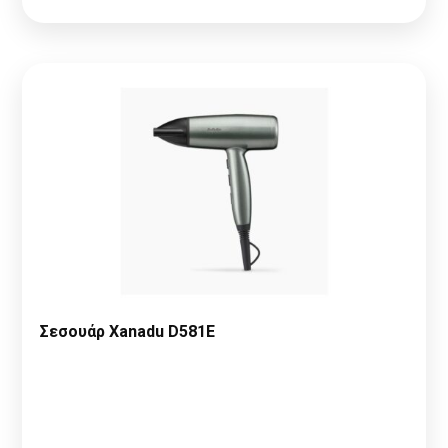
Σεσουάρ Xanadu D581E
Παρακαλώ κάντε
Αίτηση Συνεργασίας
ή
Σύνδεση
για να