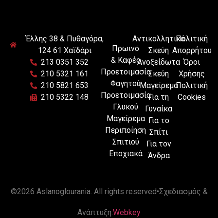
Έλλης 38 & Πυθαγόρα,
Αντικολλητικά
Πολιτική
Πρωινό
124 61 Χαϊδάρι
Σκεύη
Απορρήτου
& Καφές
213 0351 352
Ανοξείδωτα
Όροι
Προετοιμασία
210 5321 161
Σκεύη
Χρήσης
Φαγητού
210 5821 653
Μαγείρεμα
Πολιτική
Προετοιμασία
210 5322 148
Για τη
Cookies
Γλυκού
Γυναίκα
Μαγείρεμα
Για το
Περιποίηση
Σπίτι
Σπιτιού
Για τον
Εποχιακά
Άνδρα
©
2026 Aslanoglourania
. All rights reserved
•
Σχεδιασμός &
Ανάπτυξη:
Webkey