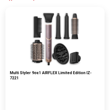
Multi Styler 9σε1 AIRFLEX Limited Edition IZ-
7221
Παρακαλώ κάντε
Αίτηση Συνεργασίας
ή
Σύνδεση
για να
δείτε τις τιμές