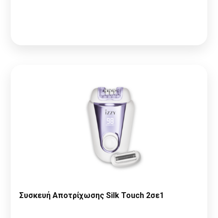
Παρακαλώ κάντε
Αίτηση Συνεργασίας
ή
Σύνδεση
για να
δείτε τις τιμές
Συσκευή Αποτρίχωσης Silk Touch 2σε1