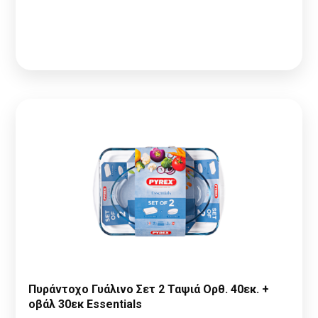
Παρακαλώ κάντε
Αίτηση Συνεργασίας
ή
Σύνδεση
για να
δείτε τις τιμές
Πυράντοχο Γυάλινο Σετ 2 Ταψιά Ορθ. 40εκ. +
οβάλ 30εκ Essentials