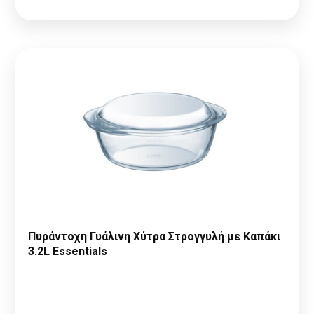
Πυράντοχη Γυάλινη Χύτρα Στρογγυλή με Καπάκι
3.2L Essentials
Παρακαλώ κάντε
Αίτηση Συνεργασίας
ή
Σύνδεση
για να