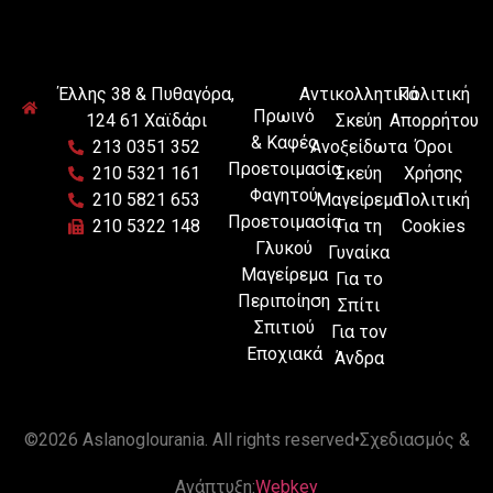
Έλλης 38 & Πυθαγόρα,
Αντικολλητικά
Πολιτική
Πρωινό
124 61 Χαϊδάρι
Σκεύη
Απορρήτου
& Καφές
213 0351 352
Ανοξείδωτα
Όροι
Προετοιμασία
210 5321 161
Σκεύη
Χρήσης
Φαγητού
210 5821 653
Μαγείρεμα
Πολιτική
Προετοιμασία
210 5322 148
Για τη
Cookies
Γλυκού
Γυναίκα
Μαγείρεμα
Για το
Περιποίηση
Σπίτι
Σπιτιού
Για τον
Εποχιακά
Άνδρα
©
2026 Aslanoglourania
. All rights reserved
•
Σχεδιασμός &
Ανάπτυξη:
Webkey