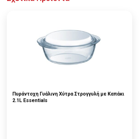
Πυράντοχη Γυάλινη Χύτρα Στρογγυλή με Καπάκι
2.1L Essentials
Παρακαλώ κάντε
Αίτηση Συνεργασίας
ή
Σύνδεση
για να
δείτε τις τιμές