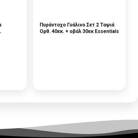
α
Πυράντοχο Γυάλινο Σετ 2 Ταψιά
L
Ορθ. 40εκ. + οβάλ 30εκ Essentials
Παρακαλώ κάντε
ε
Αίτηση Συνεργασίας
ή
ας
ή
Σύνδεση
για να δείτε τις
ε τις
τιμές