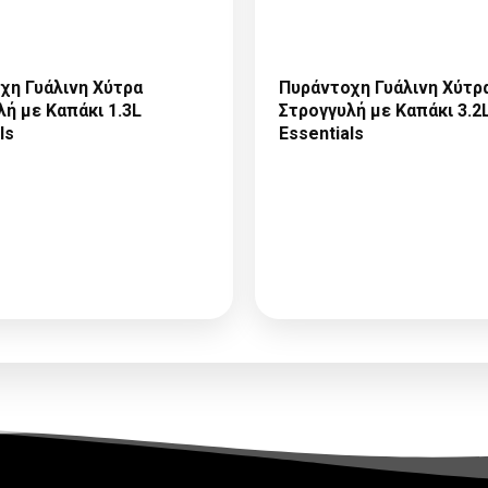
χη Γυάλινη Χύτρα
Πυράντοχη Γυάλινη Χύτρ
ή με Καπάκι 1.3L
Στρογγυλή με Καπάκι 3.2
ls
Essentials
Παρακαλώ κάντε
Παρακαλώ κάντ
τηση Συνεργασίας
ή
Αίτηση Συνεργασί
δεση
για να δείτε τις
Σύνδεση
για να δείτ
τιμές
τιμές