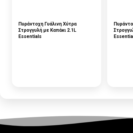
Πυράντοχη Γυάλινη Χύτρα
Πυράντο
Στρογγυλή με Καπάκι 2.1L
Στρογγυλ
Essentials
Essentia
Παρακαλώ κάντε
Αίτηση Συνεργασίας
ή
Αί
Σύνδεση
για να δείτε τις
Σύν
τιμές