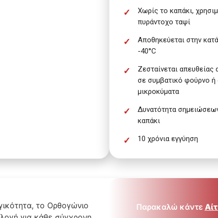
Χωρίς το καπάκι, χρησιμ
πυράντοχο ταψί
Αποθηκεύεται στην κατ
-40°C
Ζεσταίνεται απευθείας 
σε συμβατικό φούρνο ή
μικροκύματα
Δυνατότητα σημειώσεω
καπάκι
10 χρόνια εγγύηση
γικότητα, το Ορθογώνιο
Παρακαλώ κάντε
Αίτ
ιλογή για κάθε σύγχρονη