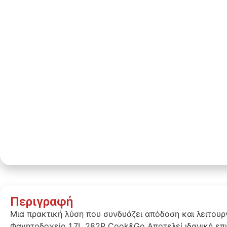
Περιγραφή
Μια πρακτική λύση που συνδυάζει απόδοση και λειτουρ
Φαγητοδοχείο 1.7L 282P Cook&Go Αποτελεί ιδανική επ