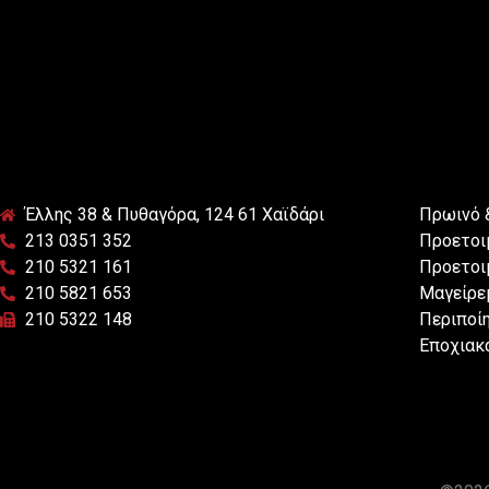
Έλλης 38 & Πυθαγόρα, 124 61 Χαϊδάρι
Πρωινό 
213 0351 352
Προετοι
210 5321 161
Προετοι
210 5821 653
Μαγείρε
210 5322 148
Περιποίη
Εποχιακ