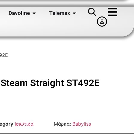
Davoline
Telemax
492E
 Steam Straight ST492E
egory
Ισιωτικά
Μάρκα:
Babyliss