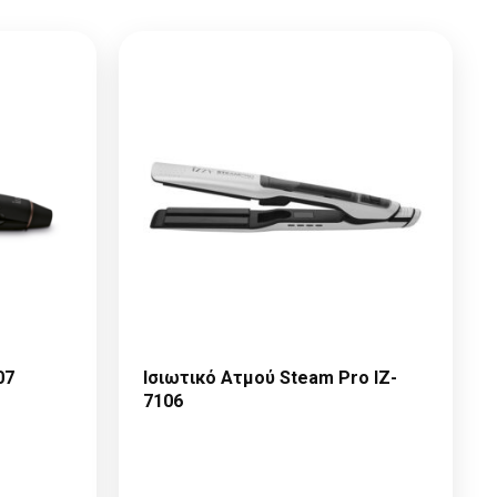
07
Ισιωτικό Ατμού Steam Pro IZ-
7106
ε
Παρακαλώ κάντε