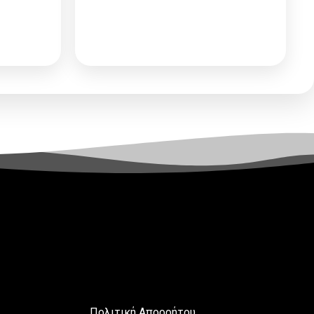
ας
ή
Αίτηση Συνεργασίας
ή
ε τις
Σύνδεση
για να δείτε τις
τιμές
Πολιτική Απορρήτου