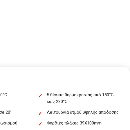
30°C
5 θέσεις θερμοκρασίας από 150°C
έως 230°C
ε 20’’
Λειτουργία ατμού υψηλής απόδοσης
χωρισμού
Φαρδιές πλάκες 39Χ100mm