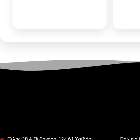
Αίτηση Συνεργασίας
ή
Αί
Σύνδεση
για να δείτε τις
Σύν
τιμές
Έλλης 38 & Πυθαγόρα, 124 61 Χαϊδάρι
Πρωινό 