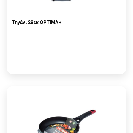
Τηγάνι 28εκ OPTIMA+
Παρακαλώ κάντε
Αίτηση Συνεργασίας
ή
Σύνδεση
για να
δείτε τις τιμές