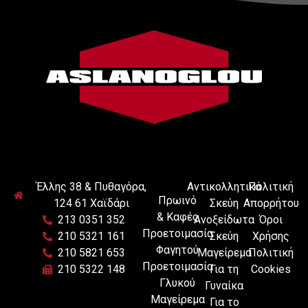
Έλλης 38 & Πυθαγόρα,
Αντικολλητικά
Πολιτική
Πρωινό
124 61 Χαϊδάρι
Σκεύη
Απορρήτου
& Καφές
213 0351 352
Ανοξείδωτα
Όροι
Προετοιμασία
210 5321 161
Σκεύη
Χρήσης
Φαγητού
210 5821 653
Μαγείρεμα
Πολιτική
Προετοιμασία
210 5322 148
Για τη
Cookies
Γλυκού
Γυναίκα
Μαγείρεμα
Για το