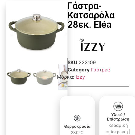
Γάστρα-
Κατσαρόλα
28εκ. Eléa
SKU
223109
Category
Γάστρες
Μάρκα:
Izzy
Υλικό /
Επίστρωση
Κεραμική
Θερμοκρασία
επίστρωση |
280°C