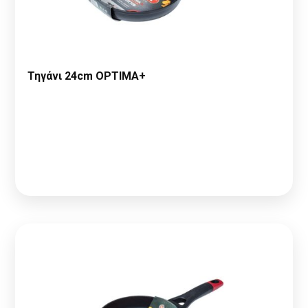
Τηγάνι 24cm OPTIMA+
Παρακαλώ κάντε
Αίτηση Συνεργασίας
ή
Σύνδεση
για να
δείτε τις τιμές