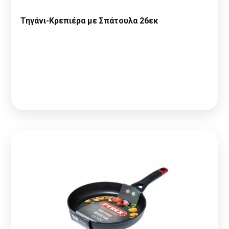
Τηγάνι-Κρεπιέρα με Σπάτουλα 26εκ
Παρακαλώ κάντε
Αίτηση Συνεργασίας
ή
Σύνδεση
για να
δείτε τις τιμές