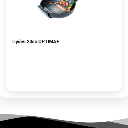
Τηγάνι 20εκ OPTIMA+
Παρακαλώ κάντε
Αίτηση Συνεργασίας
ή
Σύνδεση
για να
δείτε τις τιμές