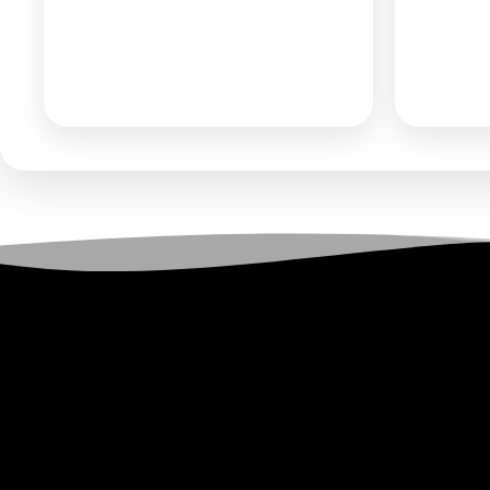
Αίτηση Συνεργασίας
ή
Αί
Σύνδεση
για να δείτε τις
Σύν
τιμές