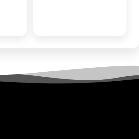
ας
ή
Αίτηση Συνεργασίας
ή
ε τις
Σύνδεση
για να δείτε τις
τιμές