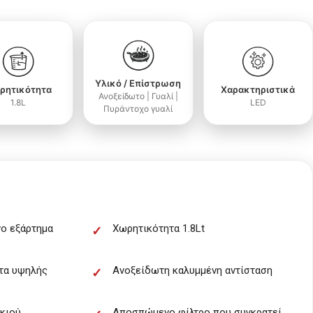
Υλικό / Επίστρωση
ρητικότητα
Χαρακτηριστικά
Ανοξείδωτο | Γυαλί |
1.8L
LED
Πυράντοχο γυαλί
ο εξάρτημα
Χωρητικότητα 1.8Lt
άτα υψηλής
Ανοξείδωτη καλυμμένη αντίσταση
κιού
Αποσπώμενο φίλτρο που συγκρατεί