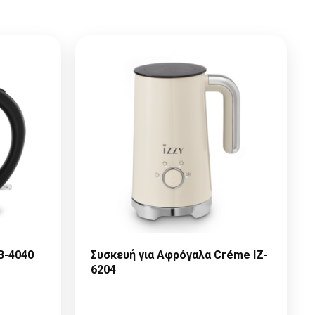
B-4040
Συσκευή για Αφρόγαλα Créme IZ-
6204
ε
Παρακαλώ κάντε