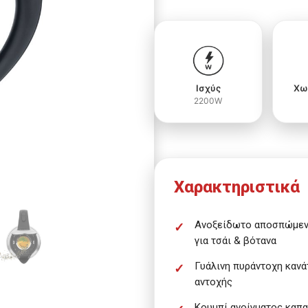
Ισχύς
Χω
2200W
Χαρακτηριστικά
Ανοξείδωτο αποσπώμεν
για τσάι & βότανα
Γυάλινη πυράντοχη καν
αντοχής
Κουμπί ανοίγματος καπα